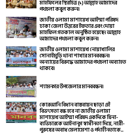
মাহফিলের স্থিরচিত্র (১) আল্লাহ আমাদের
পথচলা কবুল করুন।
জাতীয় ওলামা মাশায়েখ আইম্মা পরিষদ
ঢাকা জেলা উত্তরের ইফতার এবং দোয়া
মাহফিল গতকাল অনুষ্ঠিত হয়েছে। আল্লাহ
আমাদের পথচলা কবুল করুন।
জাতীয় ওলামা মাশায়েখ নোয়াখালির
সোনাইমুড়ি থানা শাখার মানববন্ধন।
অন্যায়ের বিরুদ্ধে আমাদের পথচলা অব্যাহত
থাকবে।
শ্যামনগর উপজেলার মানববন্ধন।
কোরআনি বিধান বাস্তবায়ন ছাড়া এই
বিভৎসতা বন্ধ হবে না জাতীয় ওলামা
মাশায়েখ আইম্মা পরিষদ একদিকে যিনা-
ব্যভিচারকে আইনানুগ স্বাধীনতা দিয়ে, নারী-
পুরুষের অবাধ মেলামেশা ও পর্দাহীনতাকে...