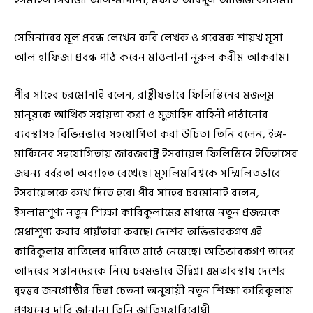
ইসমাইল সিরাজী আল-মাদানী, মফতি আবদুল আজিজ কাসেমী।
সেমিনারের মূল প্রবন্ধ লেখেন কবি লেখক ও গবেষক শায়খ মূসা
আল হাফিজ। প্রবন্ধ পাঠ করেন মাওলানা নূরুল করীম আকরাম।
পীর সাহেব চরমোনাই বলেন, রাষ্ট্রীয়ভাবে ফিলিস্তিনের মজলুম
মানুষকে আর্থিক সহায়তা করা ও মুজাহিদ বাহিনী পাঠানোর
ব্যবস্থাসহ বিভিন্নভাবে সহযোগিতা করা উচিত। তিনি বলেন, ইঙ্গ-
মার্কিনের সহযোগিতায় জারজরাষ্ট্র ইসরায়েল ফিলিস্তিনে ইতিহাসের
জঘন্য বর্বরতা অব্যাহত রেখেছে। মুসলিমবিশ্বকে সম্মিলিতভাবে
ইসরায়েলকে রুখে দিতে হবে। পীর সাহেব চরমোনাই বলেন,
ইসলামশূণ্য নতুন শিক্ষা কারিকুলামের মাধ্যমে নতুন প্রজন্মকে
মেধাশূণ্য করার পায়ঁতারা করছে। দেশের অভিভাবকগণ এই
কারিকুলাম বাতিলের দাবিতে মাঠে নেমেছে। অভিভাবকগণ তাদের
আদরের সন্তানদেরকে নিয়ে চরমভাবে উদ্বিগ্ন। এমতাবস্থায় দেশের
বৃহত্তর জনগোষ্ঠীর চিন্তা চেতনা অনুযায়ী নতুন শিক্ষা কারিকুলাম
প্রণয়নের দাবি জানান। তিনি জাতিসত্তাবিরোধী