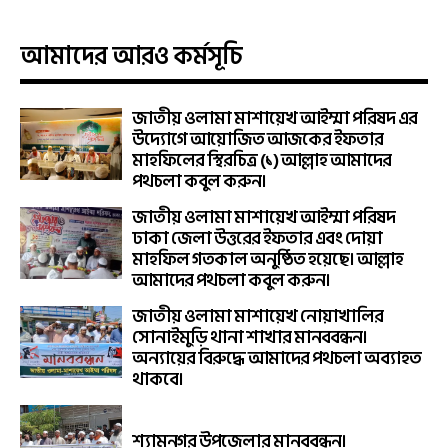
আমাদের আরও কর্মসূচি
জাতীয় ওলামা মাশায়েখ আইম্মা পরিষদ এর
উদ্যোগে আয়োজিত আজকের ইফতার
মাহফিলের স্থিরচিত্র (১) আল্লাহ আমাদের
পথচলা কবুল করুন।
জাতীয় ওলামা মাশায়েখ আইম্মা পরিষদ
ঢাকা জেলা উত্তরের ইফতার এবং দোয়া
মাহফিল গতকাল অনুষ্ঠিত হয়েছে। আল্লাহ
আমাদের পথচলা কবুল করুন।
জাতীয় ওলামা মাশায়েখ নোয়াখালির
সোনাইমুড়ি থানা শাখার মানববন্ধন।
অন্যায়ের বিরুদ্ধে আমাদের পথচলা অব্যাহত
থাকবে।
শ্যামনগর উপজেলার মানববন্ধন।