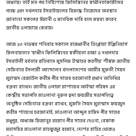
অধ্যায়। তাই মত পথ নির্বিশেষে ফিলিস্তিনের স্বাধীনতাকামীদের
পক্ষে এবং দখলদার ইসরাইয়েলের বিরুদ্ধে নিজেদের অবস্থান
জানানো সকলের ঈমানী ও মানবিক দাবি বলে মন্তব্য করেন
জাতীয় ওলামায়ে কেরাম।
আজ ২৩ নভেম্বর শনিবার সকালে রাজধানীর ডিপ্লোমা ইঞ্জিনিয়ার্স
মিলনায়তনে ‘স্বাধীন ফিলিস্তিনের স্বকীয়তা রক্ষা ও দখলদার
ইসরাইলী বর্বতার প্রতিবাদে মুসলিম উম্মাহর করণীয়’ শীর্ষক জাতীয়
সেমিনারে ইসলামী আন্দোলন বাংলাদেশের আমীর মুফতী সৈয়দ
মুহাম্মদ রেজাউল করীম পীর সাহেব চরমোনাই প্রধান অতিথির
বক্তব্য রাখেন। জাতীয় ওলামা মাশায়েখ আইম্মা পরিষদ এর
কেন্দ্রীয় সভাপতি মাওলানা নূরুল হুদা ফয়জীর সভাপতিত্বে
অনুষ্ঠিত সেমিনারে বক্তব্য রাখেন, মুফতি সৈয়দ মুহাম্মাদ ফয়জুল
করীম শায়েখে চরমোনাই, মাওলানা আব্দুল হামিদ পীর সাহেব
মধুপুর, অধ্যক্ষ মিজানুর রহমান পীর সাহেব দেওনা, বেফাক
মহাসচিব মাওলানা মাহফুজুর রহমান, দেশের বাহির থেকেও