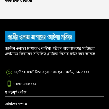
অব্যাহত থাকবে।
জাতীয় ওলামা মাশায়েখ আইম্মা পরিষদ বাংলাদেশের সর্বস্তরের
ওলামায়ে কিরামের সম্মিলিত প্লাটফর্ম হিসেবে কাজ করে আসছে।
৫৫/বি নোয়াখালী টাওয়ার (৩য় তলা), পুরানা পল্টন, ঢাকা-১০০০
01601-806334
গুরুত্বপূর্ণ পেইজ
আমাদের সম্পর্কে