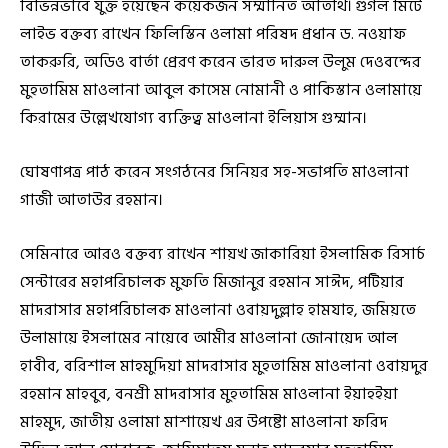
বিভিন্নভাবে যুক্ত হয়েছেন কয়েকজন সম্মানিত অতিথি। গুগল মিটে
লাইভ বক্তব্য রাখেন ফিলিস্তিন ওলামা পরিষদ প্রধান ড. নওয়াফ
তাকরুরি, অডিও বার্তা প্রেরণ করেন ভারত দারুল উলুম দেওবন্দের
মুহতামিম মাওলানা আবুল কাসেম নোমানী ও পাকিস্তান ওলামায়ে
কিরামের উল্লেখযোগ্য ব্যক্তিত্ব মাওলানা ইলিয়াস গুম্মান।
ঘোষণাপত্র পাঠ করেন সংগঠনের সিনিয়র সহ-সভাপতি মাওলানা
গাজী আতাউর রহমান।
সেমিনারে আরও বক্তব্য রাখেন শায়খ জাকারিয়া ইসলামিক রিসার্চ
সেন্টারের মহাপরিচালক মুফতি মিজানুর রহমান সাঈদ, পটিয়ার
মাদরাসার মহাপরিচালক মাওলানা ওবায়দুল্লাহ হামযাহ, জমিয়তে
উলামায়ে ইসলামের নায়েবে আমীর মাওলানা জোনায়েদ আল
হাবীব, বরিশাল মাহমুদিয়া মাদরাসার মুহতামিম মাওলানা ওবায়দুর
রহমান মাহবুব, বনশ্রী মাদরাসার মুহতামিম মাওলানা ইয়াহইয়া
মাহমুদ, জাতীয় ওলামা মাশায়েখ এর উপষ্টো মাওলানা ফরিদ