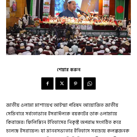
শেয়ার করুন
জাতীয় ওলামা মাশায়েখ আইম্মা পরিষদ আয়োজিত জাতীয়
সেমিনারে সর্বতোভাবে ইসরাঈলকে বয়কটের ডাক ওলামায়ে
কিরামের। ফিলিস্তিনে ইতিহাসের নিকৃষ্ট অপরাধ সংগঠিত করে
চলেছে ইসরায়েল। যা মানবসভ্যতার ইতিহাসে সবচেয়ে কলঙ্কজনক