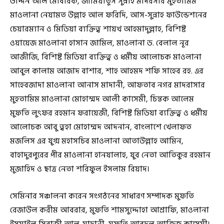
উদ্দিন আল মোবারক, জামিয়াতুস সুন্নাহ মাদরসার মুহতামিম
মাওলানা নেয়ামত উল্লাহ আল ফরিদি, আস-সুন্নাহ ফাউন্ডেশনের
চেয়ারম্যান ও মিডিয়া ব্যক্তিত্ব শায়খ আহমাদুল্লাহ, বিশিষ্ট
ওয়ায়েজ মাওলানা হাসান জামিল, মাওলানা ড. বেলাল নূর
আজীজি, বিশিষ্ট মিডিয়া ব্যক্তিত্ব ও ধর্মীয় আলোচক মাওলানা
আবুল কালাম আজাদ বাশার, শাহ আহমদ শফি সাহেব রহ. এর
সাহেবজাদা মাওলানা আনাস মাদানী, আফতাব নগর মাদরাসার
মুহতামিম মাওলানা মোহাম্মদ আলী কাসেমী, চিন্তক আলেম
মুফতি লুৎফর রহমান ফরায়েজী, বিশিষ্ট মিডিয়া ব্যক্তিত্ব ও ধর্মীয়
আলোচক আবু ত্বহা মোহাম্মদ আদনান, বাংলাশে খেলাফত
মজলিস এর যুগ্ম মহাসচিব মাওলানা আতাউল্লাহ আমিন,
বাহাদুরপুরের পীর মাওলানা হানযালাহ, যুব নেতা আতিকুর রহমান
মুজাহিদ ও ছাত্র নেতা শরিফুল ইসলাম রিয়াদ।
সেমিনার সঞ্চালনা করেন সংগঠনের সাধারণ সম্পাদক মুফতি
রেজাউল করীম আবরার, মুফতি শামসুদ্দোহা আশ্রাফি, মাওলানা