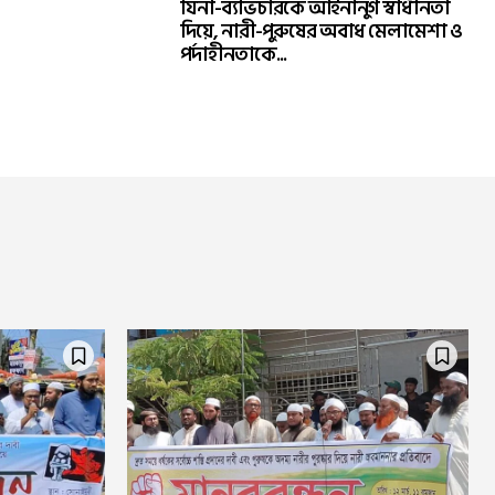
যিনা-ব্যভিচারকে আইনানুগ স্বাধীনতা
দিয়ে, নারী-পুরুষের অবাধ মেলামেশা ও
পর্দাহীনতাকে...