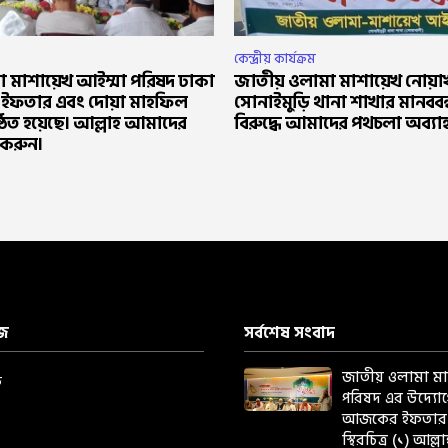
কেন্দ্রীয় কার্যক্রম
 মাশায়েখ আইম্মা পরিষদ ঢাকা
জাতীয় ওলামা মাশায়েখ নোয়া
র ইফতার এবং দোয়া মাহফিল
সোনাইমুড়ি থানা শাখার মানববন্
ঠিত হয়েছে। আল্লাহ আমাদের
বিরুদ্ধে আমাদের পথচলা অব্যা
করুন।
ইজ
সর্বশেষ সংবাদ
জাতীয় ওলামা মা
ে
পরিষদ এর উদ্য
আজকের ইফতার 
স্থিরচিত্র (১) আল