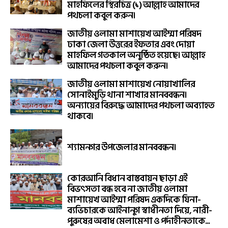
মাহফিলের স্থিরচিত্র (১) আল্লাহ আমাদের
পথচলা কবুল করুন।
জাতীয় ওলামা মাশায়েখ আইম্মা পরিষদ
ঢাকা জেলা উত্তরের ইফতার এবং দোয়া
মাহফিল গতকাল অনুষ্ঠিত হয়েছে। আল্লাহ
আমাদের পথচলা কবুল করুন।
জাতীয় ওলামা মাশায়েখ নোয়াখালির
সোনাইমুড়ি থানা শাখার মানববন্ধন।
অন্যায়ের বিরুদ্ধে আমাদের পথচলা অব্যাহত
থাকবে।
শ্যামনগর উপজেলার মানববন্ধন।
কোরআনি বিধান বাস্তবায়ন ছাড়া এই
বিভৎসতা বন্ধ হবে না জাতীয় ওলামা
মাশায়েখ আইম্মা পরিষদ একদিকে যিনা-
ব্যভিচারকে আইনানুগ স্বাধীনতা দিয়ে, নারী-
পুরুষের অবাধ মেলামেশা ও পর্দাহীনতাকে...